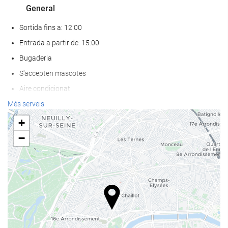
General
Sortida fins a: 12:00
Entrada a partir de: 15:00
Bugaderia
S'accepten mascotes
Aire condicionat
Calefacció
Més serveis
Ascensor
+
Accés persones amb mobilitat reduïda
−
Habitacions No Fumadors
Prohibit fumar a tot l'establiment
Habitacions insonoritzades
Serveis de recepci?
Recepció 24 hores