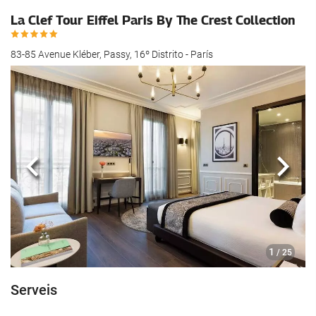
La Clef Tour Eiffel Paris By The Crest Collection
83-85 Avenue Kléber, Passy, 16º Distrito - París
Anterior
Segü
1
/ 25
Serveis