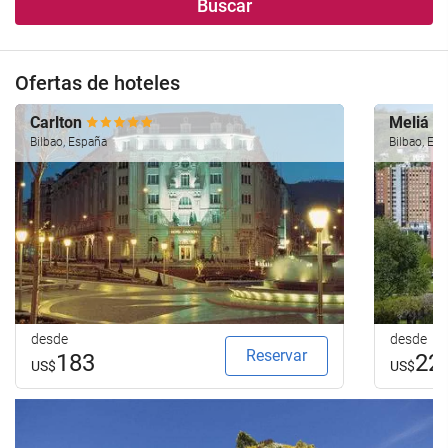
Buscar
alojamiento..
búsqueda
de
su
Ofertas de hoteles
hotel.
Carlton
Meliá B
Bilbao, España
Bilbao, Es
desde
desde
Reservar
183
22
US$
US$