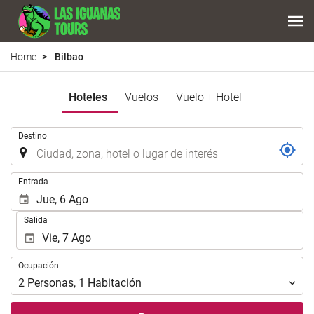
Home
Bilbao
Hoteles
Vuelos
Vuelo + Hotel
Introduzca
Destino
el
lugar
de
Introduzca
Entrada
destino
las
en
fechas
Salida
el
de
que
inicio
realizar
y
Ocupación
la
Ocupación
fin
búsqueda
para
2
Personas
,
1
Habitación
de
realizar
su
la