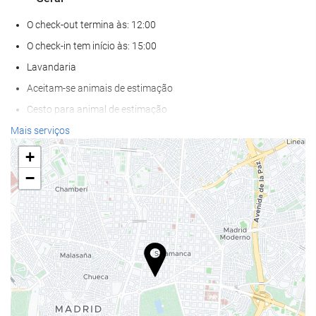
O check-out termina às: 12:00
O check-in tem início às: 15:00
Lavandaria
Aceitam-se animais de estimação
Cesto para animal de estimação
Tigela para animal de estimação
Mais serviços
Ar condicionado
+
Aquecimento Central
−
Elevador
Salas para não-fumadores
Proibido fumar em todas as áreas
Quartos insonorizados
Bem-estar