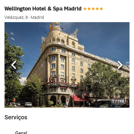
Wellington Hotel & Spa Madrid
Velázquez, 8 - Madrid
Anterior
Segui
1
/ 198
Serviços
Geral