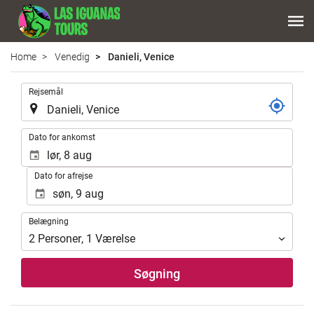
Home
Venedig
Danieli, Venice
.
Rejsemål
.
Dato for ankomst
Dato for afrejse
Belægning
Belægning
2
Personer
,
1
Værelse
Søgning