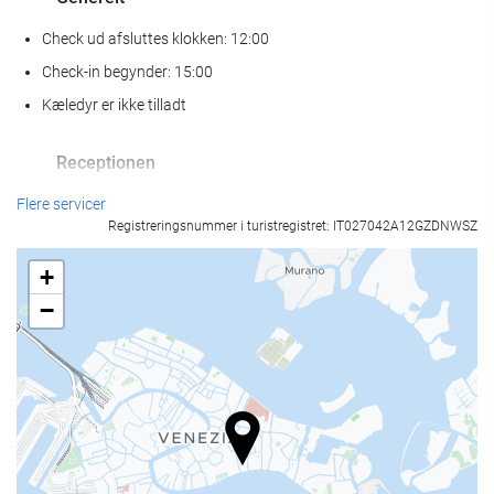
Check ud afsluttes klokken: 12:00
Check-in begynder: 15:00
Kæledyr er ikke tilladt
Receptionen
Døgnåben reception
Flere servicer
Registreringsnummer i turistregistret: IT027042A12GZDNWSZ
Bagageopbevaring
+
Mad og drikke
−
À la carte-restaurant
Bar
Business faciliteter
Business Center