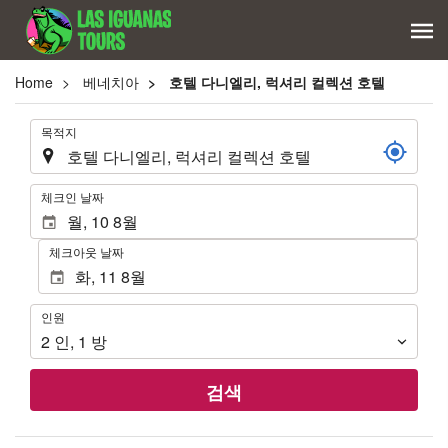
Home
베네치아
호텔 다니엘리, 럭셔리 컬렉션 호텔
.
목적지
.
체크인 날짜
체크아웃 날짜
인
인원
원
2
인
,
1
방
검색