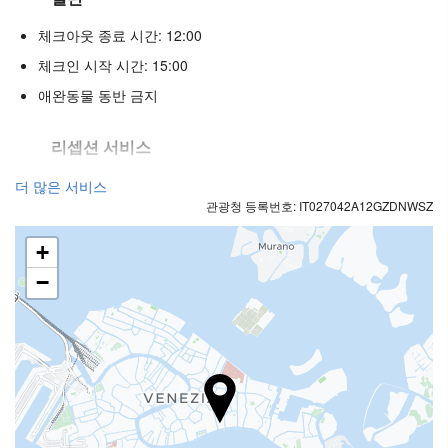
체크아웃 종료 시간: 12:00
체크인 시작 시간: 15:00
애완동물 동반 금지
리셉션 서비스
24시간 프런트 데스크
더 많은 서비스
관광청 등록번호: IT027042A12GZDNWSZ
수하물 보관소
+
푸드 & 베버리지
−
일품요리 레스토랑
바
비즈니스 시설
비지니스쎈터