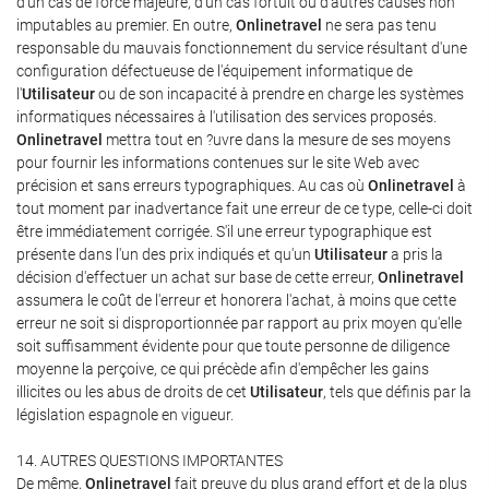
d'un cas de force majeure, d'un cas fortuit ou d'autres causes non
imputables au premier. En outre,
Onlinetravel
ne sera pas tenu
responsable du mauvais fonctionnement du service résultant d'une
configuration défectueuse de l'équipement informatique de
l'
Utilisateur
ou de son incapacité à prendre en charge les systèmes
informatiques nécessaires à l'utilisation des services proposés.
Onlinetravel
mettra tout en ?uvre dans la mesure de ses moyens
pour fournir les informations contenues sur le site Web avec
précision et sans erreurs typographiques. Au cas où
Onlinetravel
à
tout moment par inadvertance fait une erreur de ce type, celle-ci doit
être immédiatement corrigée. S'il une erreur typographique est
présente dans l'un des prix indiqués et qu'un
Utilisateur
a pris la
décision d'effectuer un achat sur base de cette erreur,
Onlinetravel
assumera le coût de l'erreur et honorera l'achat, à moins que cette
erreur ne soit si disproportionnée par rapport au prix moyen qu'elle
soit suffisamment évidente pour que toute personne de diligence
moyenne la perçoive, ce qui précède afin d'empêcher les gains
illicites ou les abus de droits de cet
Utilisateur
, tels que définis par la
législation espagnole en vigueur.
14. AUTRES QUESTIONS IMPORTANTES
De même,
Onlinetravel
fait preuve du plus grand effort et de la plus