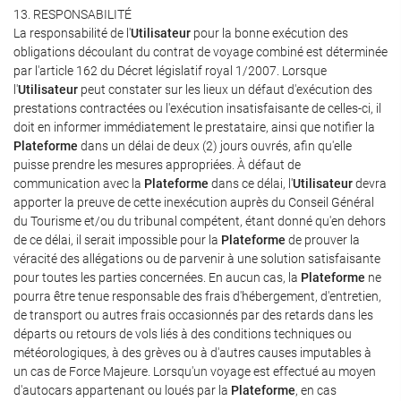
13. RESPONSABILITÉ
La responsabilité de l'
Utilisateur
pour la bonne exécution des
obligations découlant du contrat de voyage combiné est déterminée
par l'article 162 du Décret législatif royal 1/2007. Lorsque
l'
Utilisateur
peut constater sur les lieux un défaut d'exécution des
prestations contractées ou l'exécution insatisfaisante de celles-ci, il
doit en informer immédiatement le prestataire, ainsi que notifier la
Plateforme
dans un délai de deux (2) jours ouvrés, afin qu'elle
puisse prendre les mesures appropriées. À défaut de
communication avec la
Plateforme
dans ce délai, l'
Utilisateur
devra
apporter la preuve de cette inexécution auprès du Conseil Général
du Tourisme et/ou du tribunal compétent, étant donné qu'en dehors
de ce délai, il serait impossible pour la
Plateforme
de prouver la
véracité des allégations ou de parvenir à une solution satisfaisante
pour toutes les parties concernées. En aucun cas, la
Plateforme
ne
pourra être tenue responsable des frais d'hébergement, d'entretien,
de transport ou autres frais occasionnés par des retards dans les
départs ou retours de vols liés à des conditions techniques ou
météorologiques, à des grèves ou à d'autres causes imputables à
un cas de Force Majeure. Lorsqu'un voyage est effectué au moyen
d'autocars appartenant ou loués par la
Plateforme
, en cas