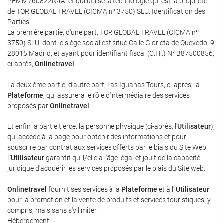
PEMM760822N4A, et qui utilise la technologie qui est la propriété
de TOR GLOBAL TRAVEL (CICMA nº 3750) SLU. Identification des
Parties
La première partie, d'une part, TOR GLOBAL TRAVEL (CICMA nº
3750) SLU, dont le siège social est situé Calle Glorieta de Quevedo, 9,
28015 Madrid, et ayant pour identifiant fiscal (C.I.F.) N° B87500856,
ci-après,
Onlinetravel
.
La deuxième partie, d'autre part, Las Iguanas Tours, ci-après, la
Plateforme
, qui assurera le rôle d'intermédiaire des services
proposés par
Onlinetravel
.
Et enfin la partie tierce, la personne physique (ci-après, l'
Utilisateur
),
qui accède à la page pour obtenir des informations et pour
souscrire par contrat aux services offerts par le biais du Site Web.
L'
Utilisateur
garantit qu'il/elle a l'âge légal et jouit de la capacité
juridique d'acquérir les services proposés par le biais du Site web.
Onlinetravel
fournit ses services à la
Plateforme
et à l'
Utilisateur
pour la promotion et la vente de produits et services touristiques, y
compris, mais sans s'y limiter :
Hébergement