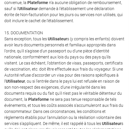
convenue, la
Plateforme
n'a aucune obligation de remboursement,
sauf si l'
Utilisateur
demande à l'établissement une déclaration
écrite de Non-facturation pour les jours ou services non utilisés, qui
doit inclure le cachet de l'établissement.
15. DOCUMENTATION
Sans exception, tous les
Utilisateur
s (y compris les enfants) doivent
avoir leurs documents personnels et familiaux appropriés dans
l'ordre, qu'il s'agisse d'un passeport ou d'une pièce d'identité
nationale, conformément aux lois du pays ou des pays qu'ils
visitent. Le cas échéant, l'obtention de visas, passeports, certificats
de vaccination, etc. doit être effectuée aux frais du voyageur. Si une
Autorité refuse d'accorder un visa pour des raisons spécifiques à
l'
Utilisateur
, ou si l'entrée dans le pays lui est refusée en raison de
son non-respect des exigences, d'une irrégularité dans les
documents requis ou du fait qu'il n'est pas le véritable détenteur du
document, la
Plateforme
ne sera pas tenue responsable de tels
événements, et tous les coûts associés s'accumuleront aux frais du
consommateur. Dans ces circonstances, les conditions et
règlements établis pour l'annulation ou la résiliation volontaire des
services s'appliquent. De même, il est rappelé à tous les
Utilisateur
s