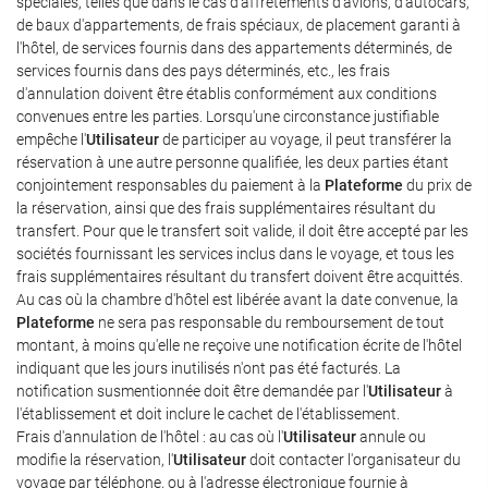
spéciales, telles que dans le cas d'affrètements d'avions, d'autocars,
de baux d'appartements, de frais spéciaux, de placement garanti à
l'hôtel, de services fournis dans des appartements déterminés, de
services fournis dans des pays déterminés, etc., les frais
d'annulation doivent être établis conformément aux conditions
convenues entre les parties. Lorsqu'une circonstance justifiable
empêche l'
Utilisateur
de participer au voyage, il peut transférer la
réservation à une autre personne qualifiée, les deux parties étant
conjointement responsables du paiement à la
Plateforme
du prix de
la réservation, ainsi que des frais supplémentaires résultant du
transfert. Pour que le transfert soit valide, il doit être accepté par les
sociétés fournissant les services inclus dans le voyage, et tous les
frais supplémentaires résultant du transfert doivent être acquittés.
Au cas où la chambre d'hôtel est libérée avant la date convenue, la
Plateforme
ne sera pas responsable du remboursement de tout
montant, à moins qu'elle ne reçoive une notification écrite de l'hôtel
indiquant que les jours inutilisés n'ont pas été facturés. La
notification susmentionnée doit être demandée par l'
Utilisateur
à
l'établissement et doit inclure le cachet de l'établissement.
Frais d'annulation de l'hôtel : au cas où l'
Utilisateur
annule ou
modifie la réservation, l'
Utilisateur
doit contacter l'organisateur du
voyage par téléphone, ou à l'adresse électronique fournie à