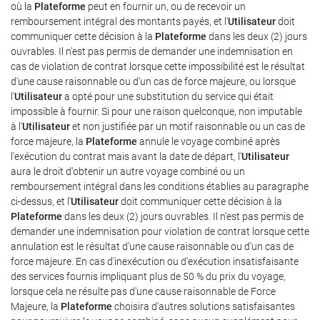
où la
Plateforme
peut en fournir un, ou de recevoir un
remboursement intégral des montants payés, et l'
Utilisateur
doit
communiquer cette décision à la
Plateforme
dans les deux (2) jours
ouvrables. Il n'est pas permis de demander une indemnisation en
cas de violation de contrat lorsque cette impossibilité est le résultat
d'une cause raisonnable ou d'un cas de force majeure, ou lorsque
l'
Utilisateur
a opté pour une substitution du service qui était
impossible à fournir. Si pour une raison quelconque, non imputable
à l'
Utilisateur
et non justifiée par un motif raisonnable ou un cas de
force majeure, la
Plateforme
annule le voyage combiné après
l'exécution du contrat mais avant la date de départ, l'
Utilisateur
aura le droit d'obtenir un autre voyage combiné ou un
remboursement intégral dans les conditions établies au paragraphe
ci-dessus, et l'
Utilisateur
doit communiquer cette décision à la
Plateforme
dans les deux (2) jours ouvrables. Il n'est pas permis de
demander une indemnisation pour violation de contrat lorsque cette
annulation est le résultat d'une cause raisonnable ou d'un cas de
force majeure. En cas d'inexécution ou d'exécution insatisfaisante
des services fournis impliquant plus de 50 % du prix du voyage,
lorsque cela ne résulte pas d'une cause raisonnable de Force
Majeure, la
Plateforme
choisira d'autres solutions satisfaisantes