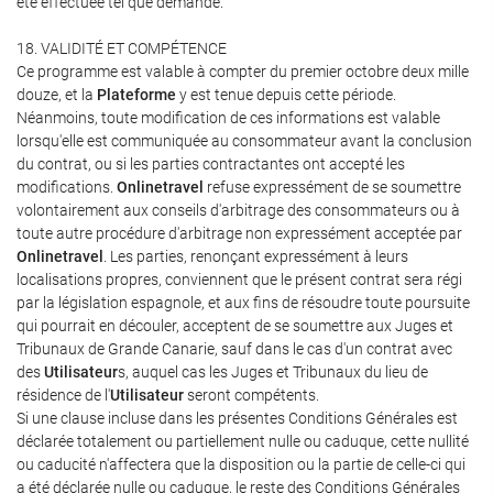
été effectuée tel que demandé.
18. VALIDITÉ ET COMPÉTENCE
Ce programme est valable à compter du premier octobre deux mille
douze, et la
Plateforme
y est tenue depuis cette période.
Néanmoins, toute modification de ces informations est valable
lorsqu'elle est communiquée au consommateur avant la conclusion
du contrat, ou si les parties contractantes ont accepté les
modifications.
Onlinetravel
refuse expressément de se soumettre
volontairement aux conseils d'arbitrage des consommateurs ou à
toute autre procédure d'arbitrage non expressément acceptée par
Onlinetravel
. Les parties, renonçant expressément à leurs
localisations propres, conviennent que le présent contrat sera régi
par la législation espagnole, et aux fins de résoudre toute poursuite
qui pourrait en découler, acceptent de se soumettre aux Juges et
Tribunaux de Grande Canarie, sauf dans le cas d'un contrat avec
des
Utilisateur
s, auquel cas les Juges et Tribunaux du lieu de
résidence de l'
Utilisateur
seront compétents.
Si une clause incluse dans les présentes Conditions Générales est
déclarée totalement ou partiellement nulle ou caduque, cette nullité
ou caducité n'affectera que la disposition ou la partie de celle-ci qui
a été déclarée nulle ou caduque, le reste des Conditions Générales