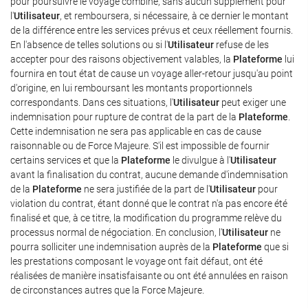
pour poursuivre le voyage combiné, sans aucun supplément pour
l'
Utilisateur
, et remboursera, si nécessaire, à ce dernier le montant
de la différence entre les services prévus et ceux réellement fournis.
En l'absence de telles solutions ou si l'
Utilisateur
refuse de les
accepter pour des raisons objectivement valables, la
Plateforme
lui
fournira en tout état de cause un voyage aller-retour jusqu'au point
d'origine, en lui remboursant les montants proportionnels
correspondants. Dans ces situations, l'
Utilisateur
peut exiger une
indemnisation pour rupture de contrat de la part de la
Plateforme
.
Cette indemnisation ne sera pas applicable en cas de cause
raisonnable ou de Force Majeure. S'il est impossible de fournir
certains services et que la
Plateforme
le divulgue à l'
Utilisateur
avant la finalisation du contrat, aucune demande d'indemnisation
de la
Plateforme
ne sera justifiée de la part de l'
Utilisateur
pour
violation du contrat, étant donné que le contrat n'a pas encore été
finalisé et que, à ce titre, la modification du programme relève du
processus normal de négociation. En conclusion, l'
Utilisateur
ne
pourra solliciter une indemnisation auprès de la
Plateforme
que si
les prestations composant le voyage ont fait défaut, ont été
réalisées de manière insatisfaisante ou ont été annulées en raison
de circonstances autres que la Force Majeure.