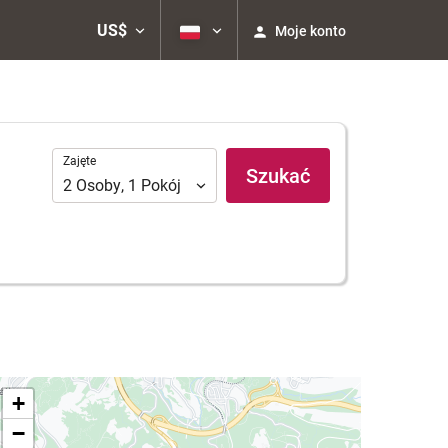
US$
Moje konto
Zajęte
Zajęte
Szukać
2
Osoby
,
1
Pokój
+
−