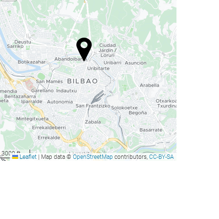
3000 ft
Leaflet
|
Map data ©
OpenStreetMap
contributors,
CC-BY-SA