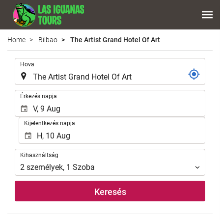
Home
Bilbao
The Artist Grand Hotel Of Art
.
Hova
.
Érkezés napja
Kijelentkezés napja
Kihasználtság
Kihasználtság
2
személyek
,
1
Szoba
Keresés