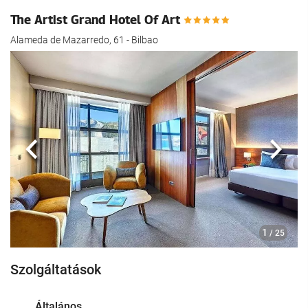
The Artist Grand Hotel Of Art
Alameda de Mazarredo, 61 - Bilbao
Előző
köve
1
/ 25
Szolgáltatások
Általános