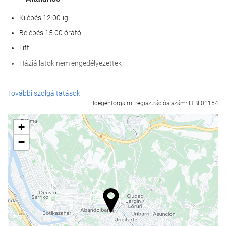
Kilépés 12:00-ig
Belépés 15:00 órától
Lift
Háziállatok nem engedélyezettek
Wellness
További szolgáltatások
Idegenforgalmi regisztrációs szám: H.BI.01154
Spa
törökfürdő | gőzfürdő
+
Szauna
−
Konditerem
Étel és ital
À la carte étterem
Bár