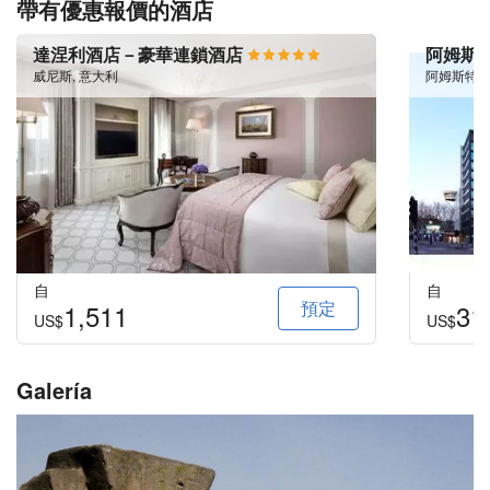
帶有優惠報價的酒店
達涅利酒店－豪華連鎖酒店
阿姆斯
威尼斯, 意大利
阿姆斯特丹
自
自
預定
1,511
31
US$
US$
Galería