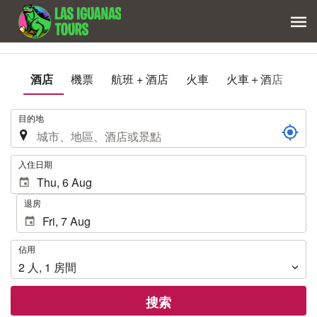
酒店
機票
航班 + 酒店
火車
火車＋酒店
.
目的地
.
入住日期
退房
佔
佔用
用
2
人
,
1
房間
搜索