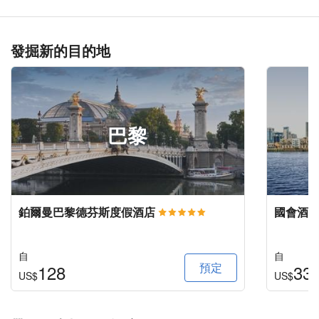
發掘新的目的地
巴黎
鉑爾曼巴黎德芬斯度假酒店
國會酒
自
自
預定
128
33
US$
US$