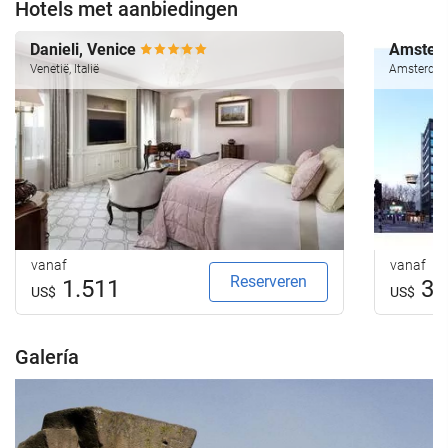
Hotels met aanbiedingen
Danieli, Venice
Amsterd
Venetië, Italië
Amsterdam
vanaf
vanaf
Reserveren
1.511
31
US$
US$
Galería