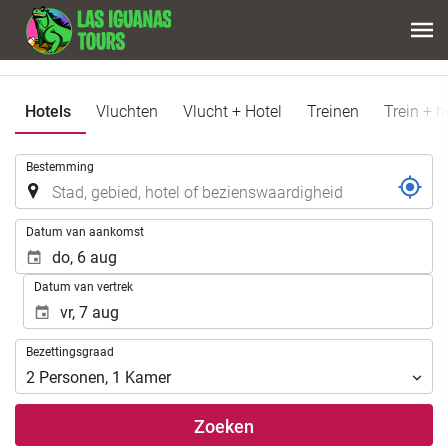
Hotels
Vluchten
Vlucht + Hotel
Treinen
Trein + h
.
Bestemming
.
Datum van aankomst
Datum van vertrek
Bezettingsgraad
Bezettingsgraad
2
Personen
,
1
Kamer
Zoeken