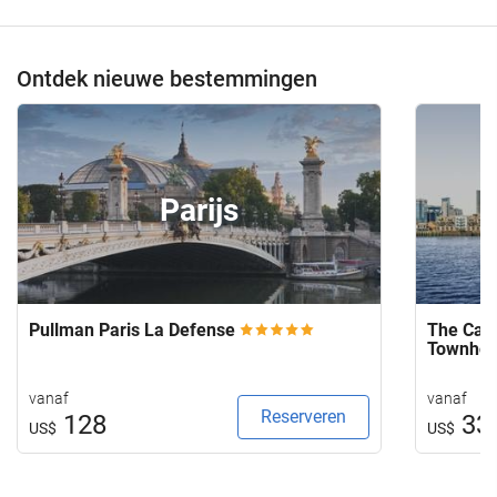
Ontdek nieuwe bestemmingen
Parijs
Pullman Paris La Defense
The Capi
Townho
vanaf
vanaf
Reserveren
128
33
US$
US$