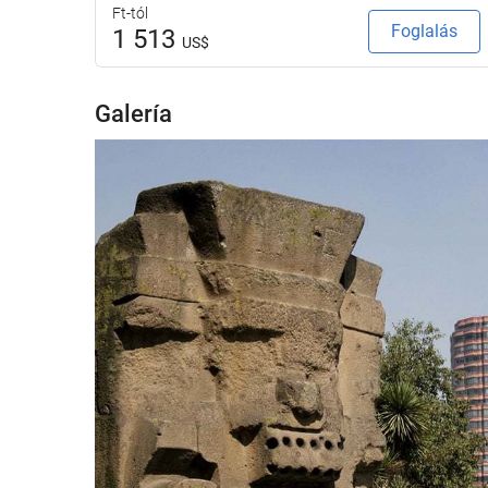
Ft-tól
Foglalás
1 513
US$
Galería