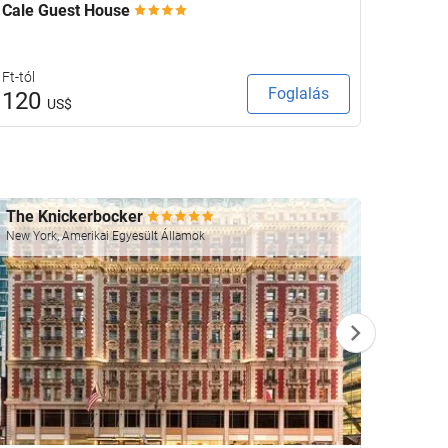
Cale Guest House
Keavan
Ft-tól
Ft-tól
Foglalás
120
133
US$
The Knickerbocker
Four 
New York, Amerikai Egyesült Államok
Las Veg