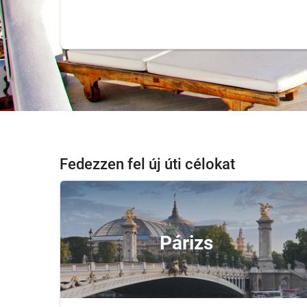
Fedezzen fel új úti célokat
Párizs