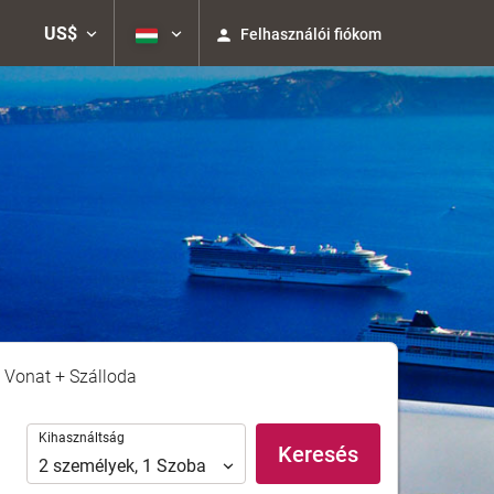
US$
Felhasználói fiókom
Vonat + Szálloda
Kihasználtság
Kihasználtság
Keresés
2
személyek
,
1
Szoba