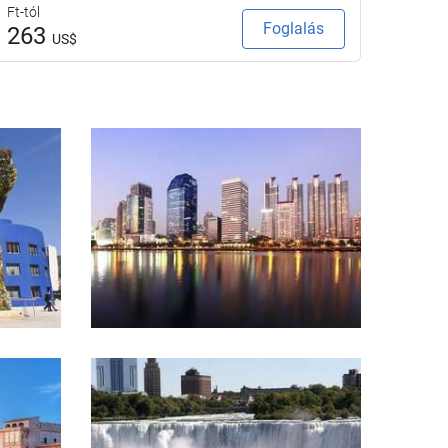
Ft-tól
Ft-tól
Foglalás
263
27
US$