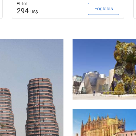
Ft-tól
Foglalás
294
US$