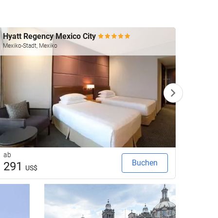
Hyatt Regency Mexico City
Galer
Mexiko-Stadt, Mexiko
Mexiko-
ab
ab
Buchen
291
11
US$