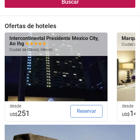
Buscar
Ofertas de hoteles
Intercontinental Presidente Mexico City,
Marqui
An Ihg
Ciudad de 
Ciudad de México, México
desde
desde
Reservar
251
14
US$
US$