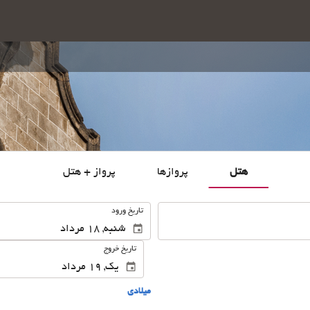
هتل
پروازها
پرواز + هتل
.
تاریخ ورود
تاریخ خروج
ميلادى