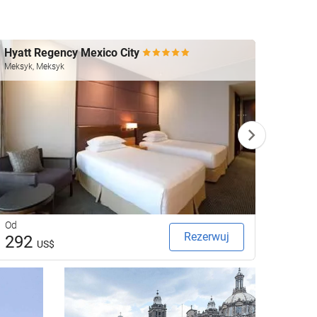
Hyatt Regency Mexico City
Galer
Meksyk, Meksyk
Meksyk
Od
Od
Rezerwuj
292
11
US$