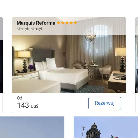
Marquis Reforma
Meksyk, Meksyk
Od
Rezerwuj
143
US$